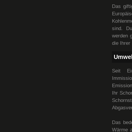
Das gift
Europäi
Kohlenmo
sind. D
werden g
die Ihrer
Umwel
Seit E
Immissio
Emission
Ihr Scho
Schornst
Abgasver
Das bed
Wärme a