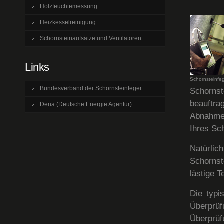
Holzfeuchtemessung
Heizkesselreinigung
Schornsteinaufsätze und Ventilatoren
Links
Schornsteinfeg
Bundesverband der Schornsteinfeger
Schorns
beauftr
Dena (Deutsche Energie Agentur)
Abnahme 
Ihres Sc
Natürli
Schornst
lästige 
Die typi
Überprü
Überprü