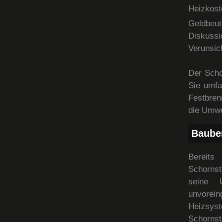
Heizkos
Geldbeut
Diskuss
Verunsic
Der Scho
Sie umfa
Festbren
die Umwe
Baube
Bereits
Schornst
seine 
unvorei
Heizsys
Schornst