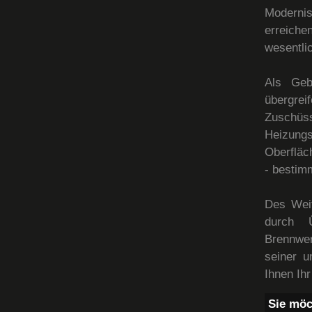
Moderni
erreich
wesentli
Als Geb
übergrei
Zuschü
Heizung
Oberfläc
- bestim
Des Weit
durch Ü
Brennwe
seiner u
Ihnen Ih
Sie möc