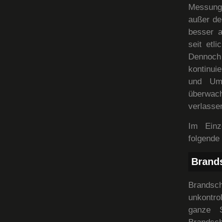
Messung
außer de
besser a
seit etl
Dennoch
kontinui
und Umw
überwacht
verlasse
Im Einz
folgende
Brand
Brandsc
unkontro
ganze S