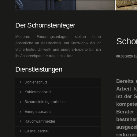
Der Schornsteinfeger
Moderne Feuerungsanlagen stellen hohe
Schor
Ansprüche an Messtechnik und Know-how. Als Ihr
Sicherheits-, Umwelt- und Energie-Experte bin ich
Ihr Ansprechpartner rund ums Haus.
06.08.2026 1
Dienstleistungen
Bereits 
Dohlenschutz
Arbeit f
Kohlenmonoxid
ist der 
Schornsteinfegerarbeiten
kompete
Berater
Energieausweis
bestehen
Rauchwarnmelder
ausgeze
Gashausschau
reduzie